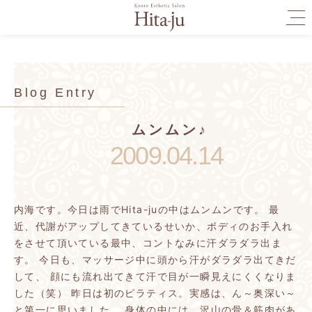
togg
navi
Blog Entry
ムンムン♪
2009.04.14
内海です。今日は雨でHita-juの中はムンムンです。
最
近、代謝がアップしてきているせいか、ボディのお手入れ
をさせて頂いている最中、コントなみに汗ダラダラ出ま
す。
今日も、マッサージ中に頭から汗がダラダラ出てきだ
して、
顔にも流れ出てきて汗で目が一瞬見えにくくなりま
した（笑）
昨日は初のピラティス。実感は、ん～奥深い～
と第一に思いました。
身体の中には、沢山の骨＆筋肉があ