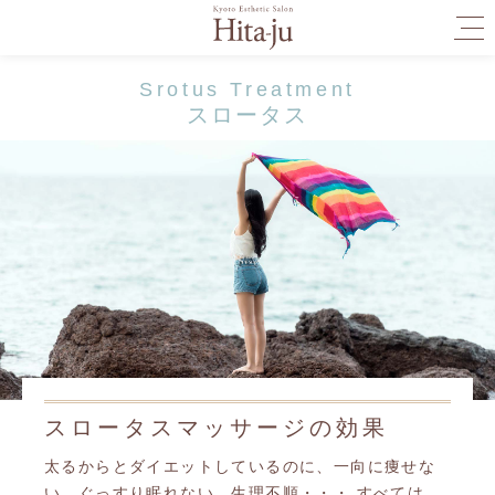
togg
navi
Srotus Treatment
スロータス
スロータスマッサージの効果
太るからとダイエットしているのに、一向に痩せな
い、ぐっすり眠れない、生理不順・・・ すべては、