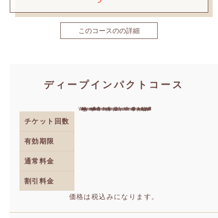
このコースのの詳細
ディープインパクトコース
Warning
: Invalid argument supplied for foreach() in
/home/hornpro/hita-ju.com/public_html/wp-content/themes/hita-ju/template-parts/loop_ticket.php
on line
71
チケット回数
有効期限
通常料金
割引料金
価格は税込みになります。