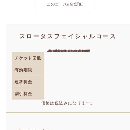
このコースのの詳細
スロータスフェイシャルコース
Warning
: Invalid argument supplied for foreach() in
/home/hornpro/hita-ju.com/public_html/wp-content/themes/hita-ju/template-parts/loop_ticket.php
on line
71
チケット回数
有効期限
通常料金
割引料金
価格は税込みになります。