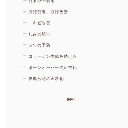
たるみの解消
血行促進、血行改善
ニキビ改善
しみの解消
シワの予防
コラーゲン生成を助ける
ターンオーバーの正常化
皮脂分泌の正常化
[callphp file='svg/iconPack']