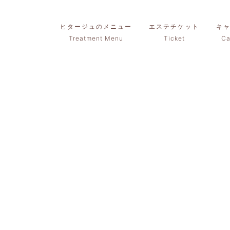
ヒタージュのメニュー
エステチケット
キ
Treatment Menu
Ticket
Ca
の他エステ
sthetic Menu
コース