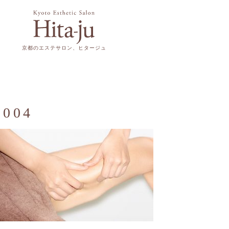
京都
のエステサロン、ヒタージュ
チエイジング
そ
Anti Ageing
E
ンパクトの特長
肩こり改善
s004
ンパクトコース
脱毛
ご利用料金