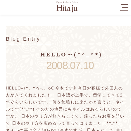
togg
navi
Blog Entry
HELLO～(*^_^*)
2008.07.10
HELLO~(^。^)y-.。o○今木です♪
今日お客様で外国人の
方がきてくれました！！
日本語が上手で、留学してきて2
年ぐらいらしいです。
何を勉強しに来たかと言うと、ネイ
ルです(*^_^*)
その方の地元にもネイルはあるらしいので
すが、
日本のやり方が好きらしくて、帰ったらお店を開い
て
日本のやり方を広めるって言ってはりました（*^_^*）
ネイルの事は全く知らない今木ですが、日本人として
凄く