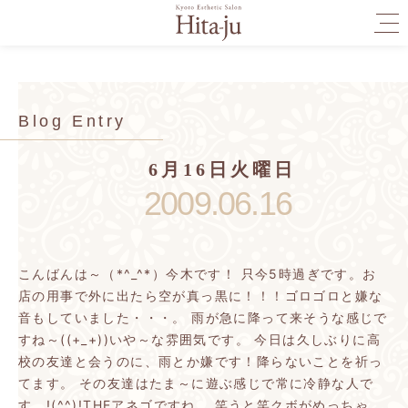
togg
navi
Blog Entry
6月16日火曜日
2009.06.16
こんばんは～（*^_^*）今木です！
只今5時過ぎです。お
店の用事で外に出たら空が真っ黒に！！！ゴロゴロと嫌な
音もしていました・・・。
雨が急に降って来そうな感じで
すね～((+_+))いや～な雰囲気です。
今日は久しぶりに高
校の友達と会うのに、雨とか嫌です！降らないことを祈っ
てます。
その友達はたま～に遊ぶ感じで常に冷静な人で
す。!(^^)!THEアネゴですね。
笑うと笑クボがめっちゃ