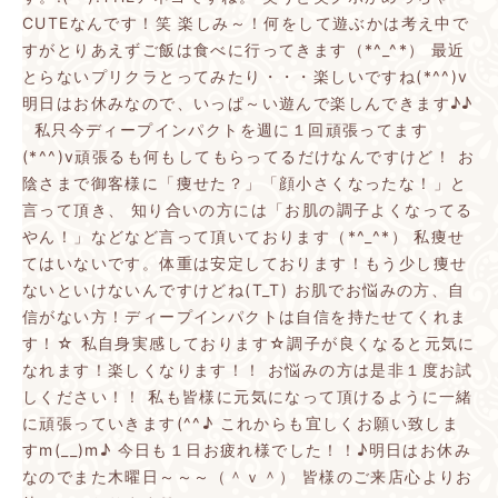
CUTEなんです！笑
楽しみ～！何をして遊ぶかは考え中で
すがとりあえずご飯は食べに行ってきます（*^_^*）
最近
とらないプリクラとってみたり・・・楽しいですね(*^^)v
明日はお休みなので、いっぱ～い遊んで楽しんできます♪♪
私只今ディープインパクトを週に１回頑張ってます
(*^^)v頑張るも何もしてもらってるだけなんですけど！
お
陰さまで御客様に「痩せた？」「顔小さくなったな！」と
言って頂き、
知り合いの方には「お肌の調子よくなってる
やん！」などなど言って頂いております（*^_^*）
私痩せ
てはいないです。体重は安定しております！もう少し痩せ
ないといけないんですけどね(T_T)
お肌でお悩みの方、自
信がない方！ディープインパクトは自信を持たせてくれま
す！☆
私自身実感しております☆調子が良くなると元気に
なれます！楽しくなります！！
お悩みの方は是非１度お試
しください！！
私も皆様に元気になって頂けるように一緒
に頑張っていきます(^^♪
これからも宜しくお願い致しま
すm(__)m♪
今日も１日お疲れ様でした！！♪明日はお休み
なのでまた木曜日～～～（＾ｖ＾）
皆様のご来店心よりお