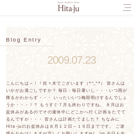
togg
navi
Blog Entry
2009.07.23
こんにちは～！！佐々木でございます（*^_^*）
皆さんは
いかがお過ごしですか？
毎日・毎日暑いし・・・いつ雨が
降るかわからず・・・
いったいいつ梅雨明けするんでしょ
うか・・・！？
もうすぐ７月も終わりですね。
８月はお
盆休みがあるのでその連休中にどこかへ行く計画をたてて
るんですが・・・
皆さんは計画たてました？
ちなみに
Hita-juのお盆休みは８月１２日～１６日までです。
ご迷
惑をおかけしますが宜しくお願いしますm(__)m
今日も歩