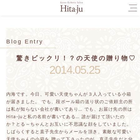
togg
navi
Blog Entry
驚きビックリ！？の天使の贈り物♡
2014.05.25
内海です。今日、可愛い天使ちゃんが３人入っている小箱
が届きました。
でも、段ボール箱の送り状のご依頼主の所
は私が知らない会社が書いてあり…
でも、お届け先の所は
Hita-juと私の名前が書いてある…
誰が届けて頂いたの
か？とる～ちゃんとお互いに不思議な顔をしていました。
しばらくすると直子先生からメールを頂き、素敵な可愛い
天使ちゃんの小箱を
贈って下さったのが、直子先生だと分