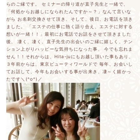
らのご縁です。
セミナーの帰り道が直子先生と一緒で、
「何処からお越しになられたんですか～？」なんて言いな
がら
お名刺交換させて頂き、そして、後日、お電話を頂き
ました。
「エステの仕事に熱く語り合え、エステに対する
想いが一緒！！」最初にお電話でお話をさせて頂きました
後、
凄く、凄く、直子先生の出会いのご縁に嬉しく、テン
ション上がりハッピーな気持ちになった事、
今でも忘れま
せん！！それからは、Hita-juにもお越し頂いた事もあり、
３年前からは、東京ビューティワールドで
毎年、お会いし
てお話して、今年もお会いする事が出来き、凄～く嬉かっ
たです＼(^o^)／