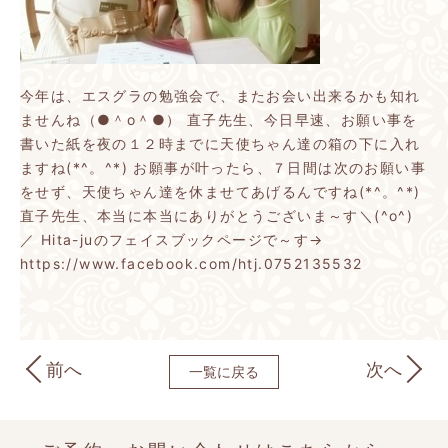
今年は、エスグラの勉強会で、またお会い出来るかも知れ
ませんね（●＾o＾●）
直子先生、今日早速、お願い事を
書いた紙を夜の１２時までに天使ちゃん達の箱の下に入れ
ますね(*^。^*)
お願事が叶ったら、７日間は次のお願い事
をせず、天使ちゃん達を休ませてあげるんですね(*^。^*)
直子先生、本当に本当にありがとうございま～す＼(^o^)
／
Hita-juのフェイスブックページで～す→
https://www.facebook.com/htj.0752135532
前へ
次へ
一覧に戻る