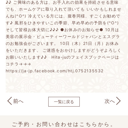
♪♪
ご興味のある方は、お手入れの効果を持続させる意味
でも、ホームケアに取り入れて頂いても
いいかもしれませ
んね(^O^)
冷えている方には、腹巻同様、すごくお勧めで
す♪
風邪をひきやすいこの季節、早め早めの予防を(^O^)
そして皆様お体大切に♪♪♪
●お休みのお知らせ●
10月は
美容の展示会・ビューティーワールドジャパンとエスグラ
のお勉強会がございます。
10日（木）21日（月）お休み
をいただきます。
ご迷惑をおかけしますがどうぞよろしく
お願いいたします♪♪
Hita-juのフェイスブックページは
コチラ→→→
https://ja-jp.facebook.com/htj.0752135532
前へ
次へ
一覧に戻る
ご予約・お問い合わせはこちらから。