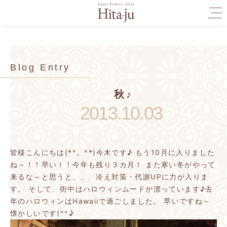
togg
navi
Blog Entry
秋♪
2013.10.03
皆様こんにちは(*^。^*)今木です♪
もう10月に入りました
ね～！！早い！！今年も残り３カ月！
また寒い冬がやって
来るな～と思うと、、、冷え対策・代謝UPに力が入りま
す。
そして、街中はハロウィンムードが漂っています♪去
年のハロウィンはHawaiiで過ごしました。
早いですね～
懐かしいです(^^♪