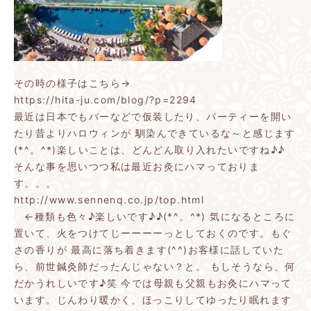
その時の様子はこちら→
https://hita-ju.com/blog/?p=2294
最近は日本でもバーなどで仮装したり、パーティーを開い
たり昔よりハロウィンが
馴染んできているな～と感じます
(*^。^*)楽しいことは、どんどん取り入れたいですね♪♪
そんな事を思いつつ私は最近お灸にハマっておりま
す。。。
http://www.sennenq.co.jp/top.html
←種類も色々♪楽しいです♪♪(*^。^*)
気になるところに
置いて、火をつけてじーーーーっとしておくのです。もぐ
さの香りが
最高に落ち着きます(^^)お客様に話していた
ら、前世鍼灸師だったんじゃない？と。
もしそうなら、何
だかうれしいです♪笑
今では母親も父親もお灸にハマって
います。じんわり暖かく、ほっこりしてゆったり眠れます