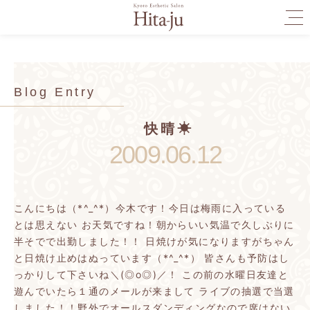
togg
navi
Blog Entry
快晴☀
2009.06.12
こんにちは（*^_^*）今木です！今日は梅雨に入っている
とは思えない
お天気ですね！朝からいい気温で久しぶりに
半そでで出勤しました！！
日焼けが気になりますがちゃん
と日焼け止めはぬっています（*^_^*）
皆さんも予防はし
っかりして下さいね＼(◎o◎)／！
この前の水曜日友達と
遊んでいたら１通のメールが来まして
ライブの抽選で当選
しました！！野外でオールスダンディングなので席はない