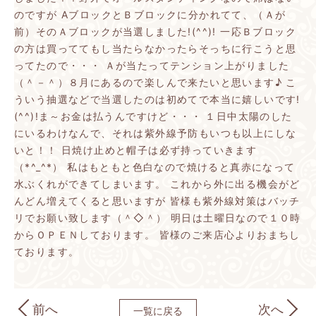
のですが
AブロックとＢブロックに分かれてて、（Ａが
前）そのＡブロックが当選しました!(^^)!
一応Ｂブロック
の方は買っててもし当たらなかったらそっちに行こうと思
ってたので・・・
Ａが当たってテンション上がりました
（＾－＾）８月にあるので楽しんで来たいと思います♪
こ
ういう抽選などで当選したのは初めてで本当に嬉しいです!
(^^)!ま～お金は払うんですけど・・・
１日中太陽のした
にいるわけなんで、それは紫外線予防もいつも以上にしな
いと！！
日焼け止めと帽子は必ず持っていきます
（*^_^*）
私はもともと色白なので焼けると真赤になって
水ぶくれができてしまいます。
これから外に出る機会がど
んどん増えてくると思いますが
皆様も紫外線対策はバッチ
リでお願い致します（＾◇＾）
明日は土曜日なので１０時
からＯＰＥＮしております。
皆様のご来店心よりおまちし
ております。
前へ
次へ
一覧に戻る