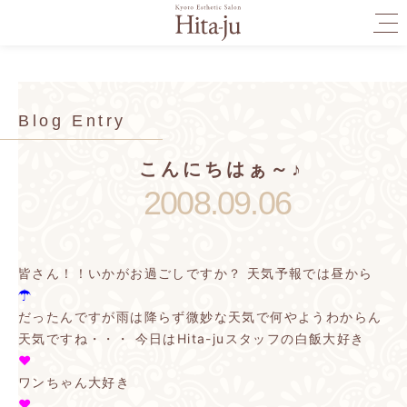
togg
navi
Blog Entry
こんにちはぁ～♪
2008.09.06
皆さん！！いかがお過ごしですか？
天気予報では昼から
☂
だったんですが雨は降らず微妙な天気で何やようわからん
天気ですね・・・
今日はHita-juスタッフの白飯大好き
♥
ワンちゃん大好き
♥