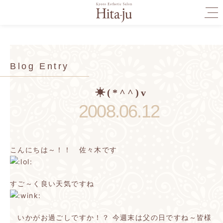
togg
navi
Blog Entry
☀(*^^)v
2008.06.12
こんにちは～！！ 佐々木です
すご～く良い天気ですね
いかがお過ごしですか！？
今週末は父の日ですね～皆様